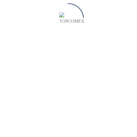
Somos los líderes en logística, moviendo cargas
con eficiencia de origen a destino.
¿Qué nos diferencia?
Nuestros servicios